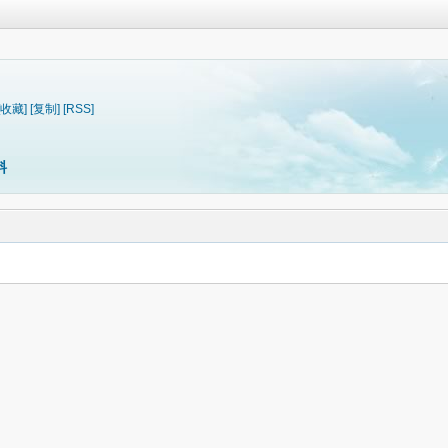
[收藏]
[复制]
[RSS]
料