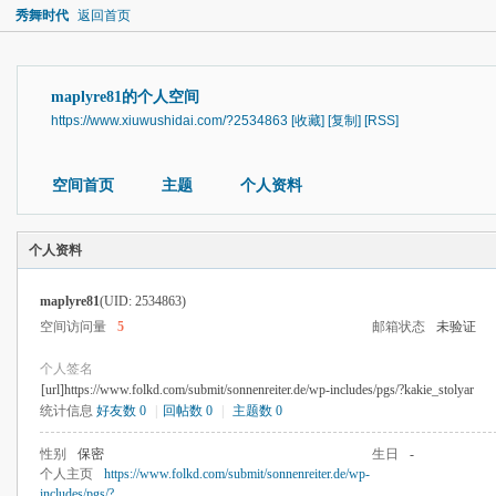
秀舞时代
返回首页
maplyre81的个人空间
https://www.xiuwushidai.com/?2534863
[收藏]
[复制]
[RSS]
空间首页
主题
个人资料
个人资料
maplyre81
(UID: 2534863)
空间访问量
5
邮箱状态
未验证
个人签名
[url]https://www.folkd.com/submit/sonnenreiter.de/wp-includes/pgs/?kakie_stolyar
统计信息
好友数 0
|
回帖数 0
|
主题数 0
性别
保密
生日
-
个人主页
https://www.folkd.com/submit/sonnenreiter.de/wp-
includes/pgs/?