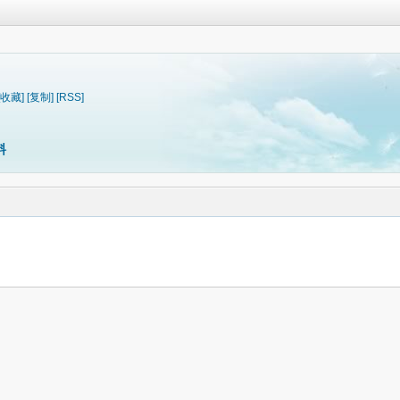
[收藏]
[复制]
[RSS]
料