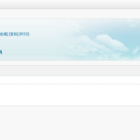
[收藏]
[复制]
[RSS]
料