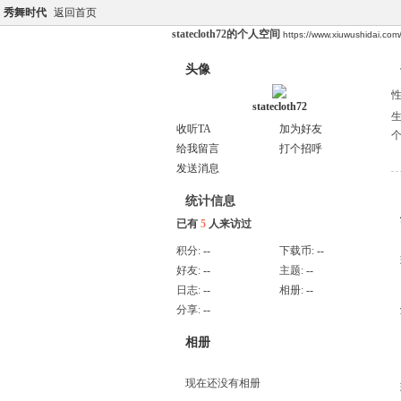
秀舞时代
返回首页
statecloth72的个人空间
https://www.xiuwushidai.co
头像
statecloth72
收听TA
加为好友
给我留言
打个招呼
发送消息
统计信息
已有
5
人来访过
积分:
--
下载币:
--
好友:
--
主题:
--
日志:
--
相册:
--
分享:
--
相册
现在还没有相册