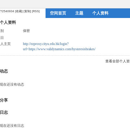
m/?2540934
[收藏]
[复制]
[RSS]
空间首页
主题
个人资料
个人资料
性别
保密
生日
个人主页
http://ezproxy.cityu.edu.hk/login?
url=https://www.validynamics.com/hysteresisbrakes/
查看全部个人资
动态
现在还没有动态
分享
日志
现在还没有日志