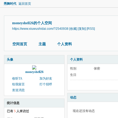
秀舞时代
返回首页
moneyshell26的个人空间
https://www.xiuwushidai.com/?2540938
[收藏]
[复制]
[RSS]
空间首页
主题
个人资料
头像
个人资料
性别
保密
moneyshell26
生日
收听TA
加为好友
给我留言
打个招呼
发送消息
动态
统计信息
现在还没有动态
已有
5
人来访过