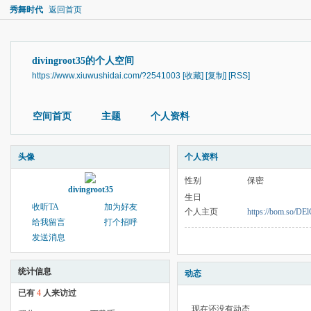
秀舞时代
返回首页
divingroot35的个人空间
https://www.xiuwushidai.com/?2541003
[收藏]
[复制]
[RSS]
空间首页
主题
个人资料
头像
个人资料
性别
保密
divingroot35
生日
收听TA
加为好友
个人主页
https://bom.so/DE
给我留言
打个招呼
发送消息
统计信息
动态
已有
4
人来访过
现在还没有动态