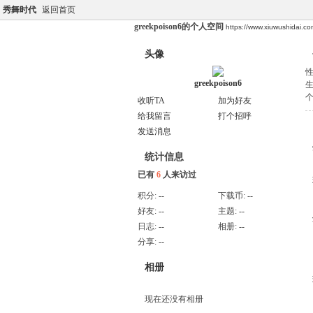
秀舞时代
返回首页
greekpoison6的个人空间
https://www.xiuwushidai.
头像
greekpoison6
收听TA
加为好友
给我留言
打个招呼
发送消息
统计信息
已有
6
人来访过
积分:
--
下载币:
--
好友:
--
主题:
--
日志:
--
相册:
--
分享:
--
相册
现在还没有相册