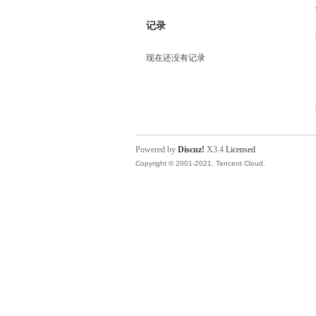
记录
现在还没有记录
Powered by
Discuz!
X3.4
Licensed
Copyright © 2001-2021, Tencent Cloud.