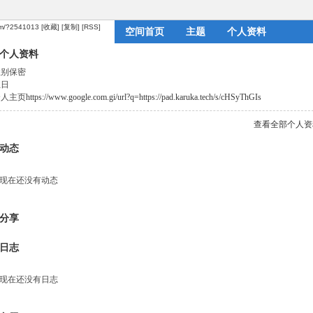
com/?2541013
[收藏]
[复制]
[RSS]
空间首页
主题
个人资料
个人资料
性别
保密
生日
个人主页
https://www.google.com.gi/url?q=https://pad.karuka.tech/s/cHSyThGIs
查看全部个人资
动态
现在还没有动态
分享
日志
现在还没有日志