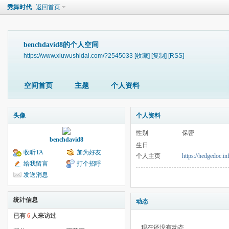
秀舞时代
返回首页
benchdavid8的个人空间
https://www.xiuwushidai.com/?2545033
[收藏]
[复制]
[RSS]
空间首页
主题
个人资料
头像
个人资料
性别
保密
benchdavid8
生日
收听TA
加为好友
个人主页
https://hedgedoc.i
给我留言
打个招呼
发送消息
统计信息
动态
已有
6
人来访过
现在还没有动态