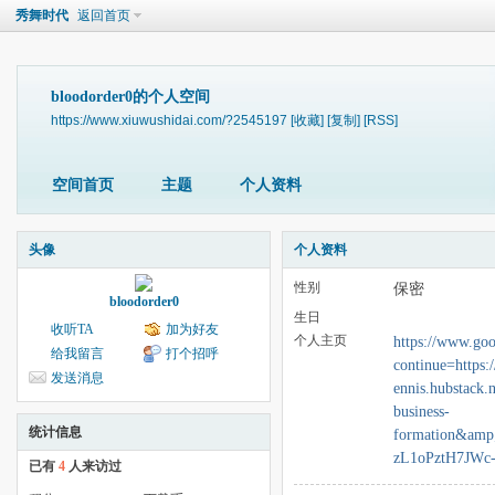
秀舞时代
返回首页
bloodorder0的个人空间
https://www.xiuwushidai.com/?2545197
[收藏]
[复制]
[RSS]
空间首页
主题
个人资料
头像
个人资料
性别
保密
bloodorder0
生日
收听TA
加为好友
个人主页
https://www.goo
给我留言
打个招呼
continue=https
发送消息
ennis.hubstack.n
business-
统计信息
formation&am
zL1oPztH7JWc
已有
4
人来访过