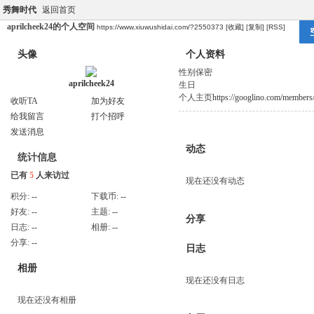
秀舞时代
返回首页
aprilcheek24的个人空间
https://www.xiuwushidai.com/?2550373
[收藏]
[复制]
[RSS]
头像
个人资料
性别
保密
aprilcheek24
生日
个人主页
https://googlino.com/members/b
收听TA
加为好友
给我留言
打个招呼
发送消息
动态
统计信息
已有
5
人来访过
现在还没有动态
积分:
--
下载币:
--
好友:
--
主题:
--
分享
日志:
--
相册:
--
分享:
--
日志
相册
现在还没有日志
现在还没有相册