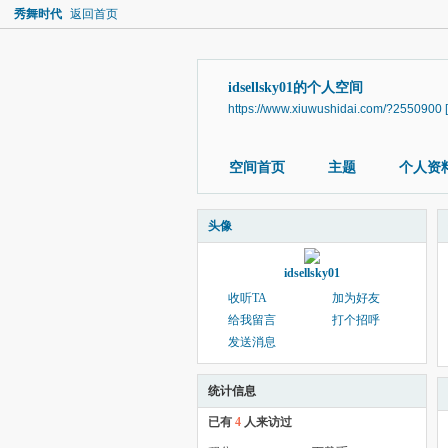
秀舞时代
返回首页
idsellsky01的个人空间
https://www.xiuwushidai.com/?2550900
空间首页
主题
个人资
头像
idsellsky01
收听TA
加为好友
给我留言
打个招呼
发送消息
统计信息
已有
4
人来访过