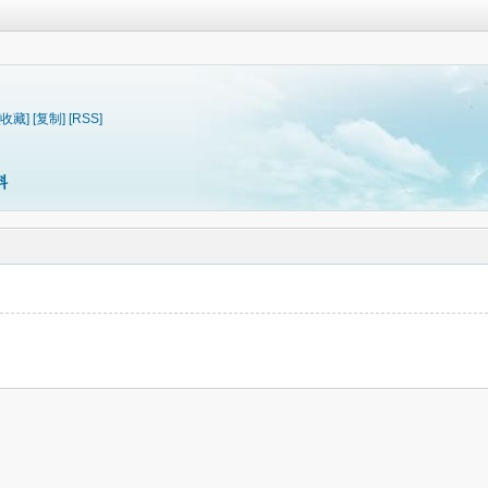
[收藏]
[复制]
[RSS]
料