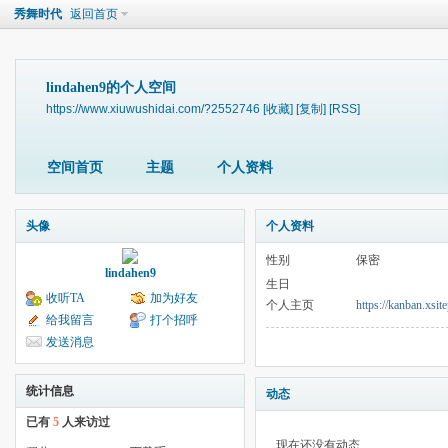
秀舞时代
返回首页
lindahen9的个人空间
https://www.xiuwushidai.com/?2552746
[收藏]
[复制]
[RSS]
空间首页
主题
个人资料
头像
个人资料
性别
保密
lindahen9
生日
收听TA
加为好友
个人主页
https://kanban.xsi
给我留言
打个招呼
发送消息
统计信息
动态
已有
5
人来访过
现在还没有动态