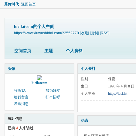
秀舞时代
返回首页
lucilatcom的个人空间
https://www.xiuwushidai.com/?2552770
[收藏]
[复制]
[RSS]
空间首页
主题
个人资料
头像
个人资料
性别
保密
lucilatcom
生日
1998 年 4 月 8 日
收听TA
加为好友
个人主页
https://luci.lat
给我留言
打个招呼
发送消息
统计信息
动态
已有
4
人来访过