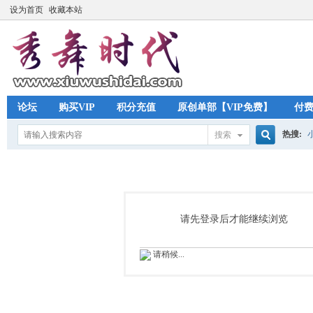
设为首页
收藏本站
论坛
购买VIP
积分充值
原创单部【VIP免费】
付
热搜:
搜索
搜
索
请先登录后才能继续浏览
请稍候...