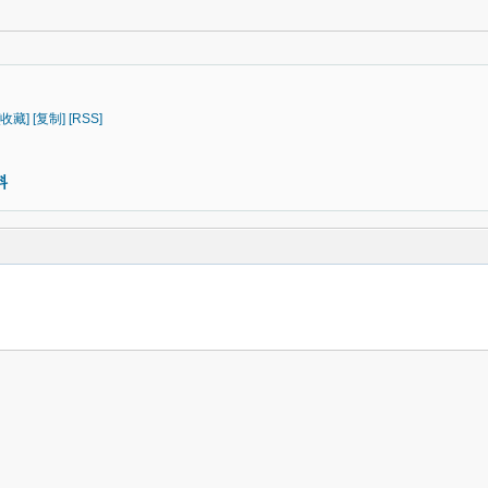
[收藏]
[复制]
[RSS]
料