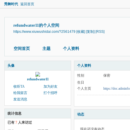
秀舞时代
返回首页
refundwater11的个人空间
https://www.xiuwushidai.com/?2561479
[收藏]
[复制]
[RSS]
空间首页
主题
个人资料
头像
个人资料
性别
保密
refundwater11
生日
收听TA
加为好友
个人主页
https://doc.adminf
给我留言
打个招呼
发送消息
统计信息
动态
已有
7
人来访过
现在还没有动态