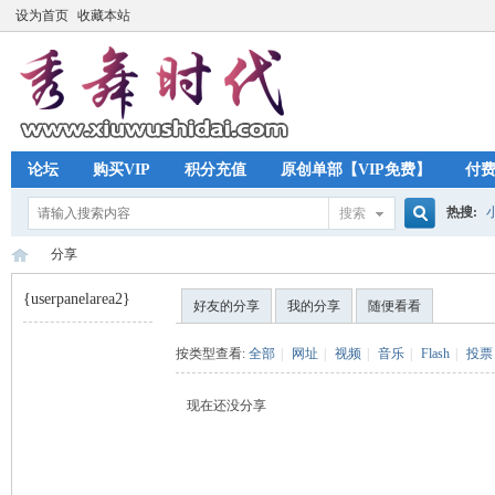
设为首页
收藏本站
论坛
购买VIP
积分充值
原创单部【VIP免费】
付
热搜:
搜索
搜
分享
{userpanelarea2}
好友的分享
我的分享
随便看看
索
秀
›
按类型查看:
全部
|
网址
|
视频
|
音乐
|
Flash
|
投票
现在还没分享