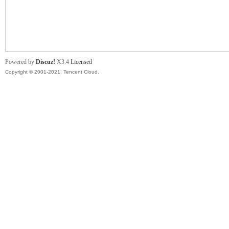
舞
Powered by
Discuz!
X3.4
Licensed
Copyright © 2001-2021, Tencent Cloud.
时