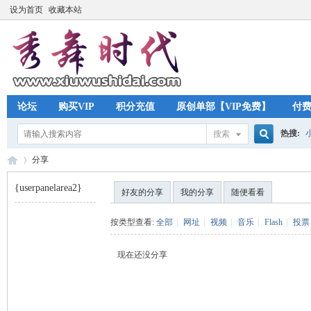
设为首页
收藏本站
论坛
购买VIP
积分充值
原创单部【VIP免费】
付
热搜:
搜索
搜
分享
{userpanelarea2}
好友的分享
我的分享
随便看看
索
秀
›
按类型查看:
全部
|
网址
|
视频
|
音乐
|
Flash
|
投票
现在还没分享