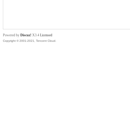
舞
Powered by
Discuz!
X3.4
Licensed
Copyright © 2001-2021, Tencent Cloud.
时