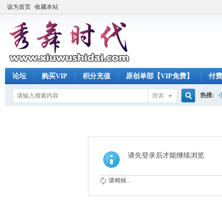
设为首页
收藏本站
论坛
购买VIP
积分充值
原创单部【VIP免费】
付
热搜:
搜索
搜
索
请先登录后才能继续浏览
请稍候...