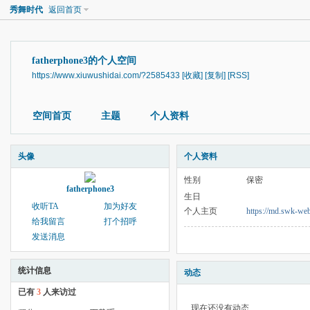
秀舞时代
返回首页
fatherphone3的个人空间
https://www.xiuwushidai.com/?2585433
[收藏]
[复制]
[RSS]
空间首页
主题
个人资料
头像
个人资料
性别
保密
fatherphone3
生日
收听TA
加为好友
个人主页
https://md.swk-w
给我留言
打个招呼
发送消息
统计信息
动态
已有
3
人来访过
现在还没有动态