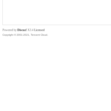
舞
Powered by
Discuz!
X3.4
Licensed
Copyright © 2001-2021, Tencent Cloud.
时