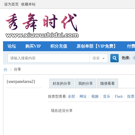
设为首页
收藏本站
论坛
购买VIP
积分充值
原创单部【VIP免费】
付
热搜:
搜索
搜
分享
{userpanelarea2}
好友的分享
我的分享
随便看看
索
秀
›
按类型查看:
全部
|
网址
|
视频
|
音乐
|
Flash
|
投票
现在还没分享