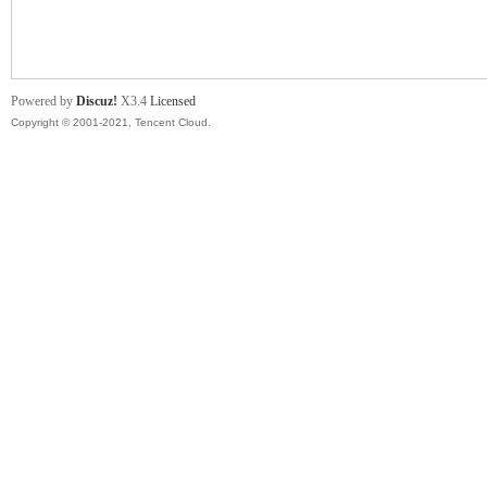
舞
Powered by
Discuz!
X3.4
Licensed
Copyright © 2001-2021, Tencent Cloud.
时
代