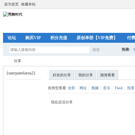
设为首页
收藏本站
论坛
购买VIP
积分充值
原创单部【VIP免费】
付
热搜:
搜索
搜
分享
{userpanelarea2}
好友的分享
我的分享
随便看看
索
秀
›
按类型查看:
全部
|
网址
|
视频
|
音乐
|
Flash
|
投票
现在还没分享