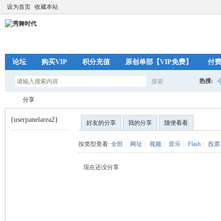
设为首页
收藏本站
论坛
购买VIP
积分充值
原创单部【VIP免费】
付
热搜:
搜索
搜
分享
{userpanelarea2}
好友的分享
我的分享
随便看看
索
秀
›
按类型查看:
全部
|
网址
|
视频
|
音乐
|
Flash
|
投票
现在还没分享