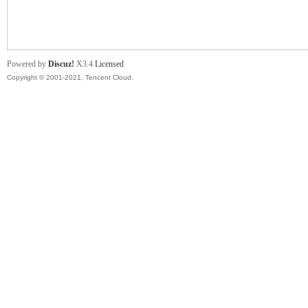
舞
Powered by
Discuz!
X3.4
Licensed
Copyright © 2001-2021, Tencent Cloud.
时
代