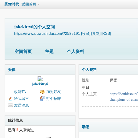
秀舞时代
返回首页
jokekitty6的个人空间
https://www.xiuwushidai.com/?2589191
[收藏]
[复制]
[RSS]
空间首页
主题
个人资料
头像
个人资料
性别
保密
jokekitty6
生日
收听TA
加为好友
个人主页
https://doublesoup
给我留言
打个招呼
champions-of-atlant
发送消息
统计信息
动态
已有
5
人来访过