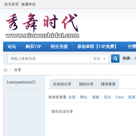
设为首页
收藏本站
论坛
购买VIP
积分充值
原创单部【VIP免费】
付
热搜:
搜索
搜
分享
{userpanelarea2}
好友的分享
我的分享
随便看看
索
秀
›
按类型查看:
全部
|
网址
|
视频
|
音乐
|
Flash
|
投票
现在还没分享