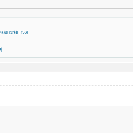
[收藏]
[复制]
[RSS]
料