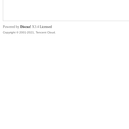
舞
Powered by
Discuz!
X3.4
Licensed
Copyright © 2001-2021, Tencent Cloud.
时
代