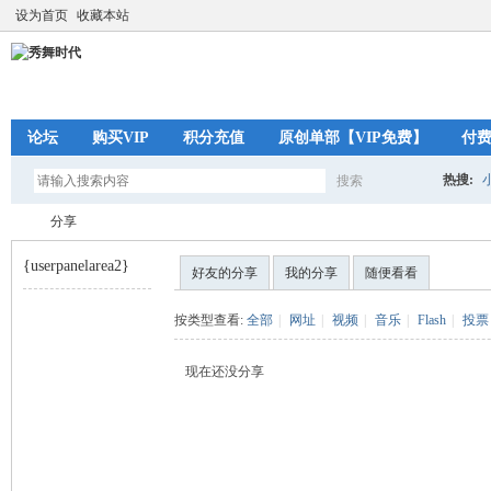
设为首页
收藏本站
论坛
购买VIP
积分充值
原创单部【VIP免费】
付
热搜:
搜索
搜
分享
{userpanelarea2}
好友的分享
我的分享
随便看看
索
秀
›
按类型查看:
全部
|
网址
|
视频
|
音乐
|
Flash
|
投票
现在还没分享