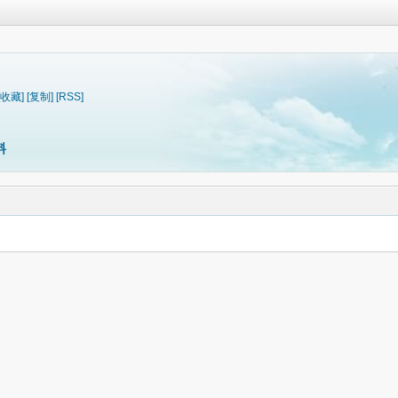
[收藏]
[复制]
[RSS]
料