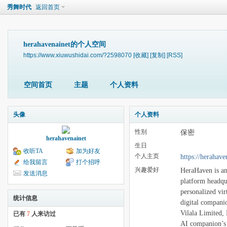
秀舞时代
返回首页
herahavenainet的个人空间
https://www.xiuwushidai.com/?2598070
[收藏]
[复制]
[RSS]
空间首页
主题
个人资料
头像
个人资料
性别
保密
herahavenainet
生日
收听TA
加为好友
个人主页
https://herahave
给我留言
打个招呼
兴趣爱好
HeraHaven is an
发送消息
platform headqua
personalized vir
统计信息
digital compani
Vilala Limited,
已有
7
人来访过
AI companion’s a