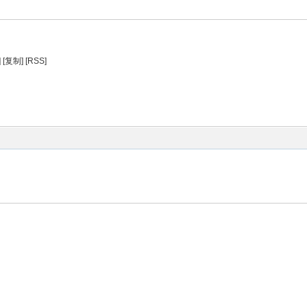
]
[复制]
[RSS]