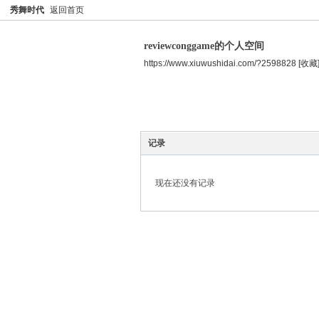
秀舞时代
返回首页
reviewconggame的个人空间
https://www.xiuwushidai.com/?2598828
[收藏
空间首页
主题
个人资料
记录
现在还没有记录