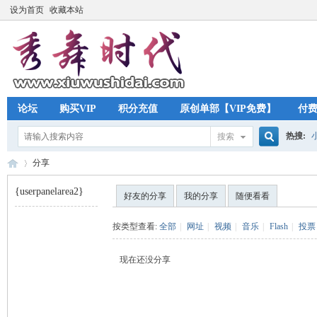
设为首页
收藏本站
论坛
购买VIP
积分充值
原创单部【VIP免费】
付
热搜:
搜索
搜
分享
{userpanelarea2}
好友的分享
我的分享
随便看看
索
秀
›
按类型查看:
全部
|
网址
|
视频
|
音乐
|
Flash
|
投票
现在还没分享