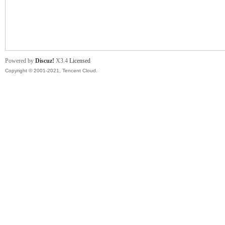
舞
Powered by
Discuz!
X3.4
Licensed
Copyright © 2001-2021, Tencent Cloud.
时