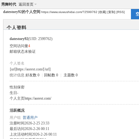
秀舞时代
返回首页
datestory92的个人空间
https://www.xiuwushidai.com/?2599762
[收藏]
[复制]
[RSS]
个人资料
datestory92
(UID: 2599762)
空间访问量
4
邮箱状态
未验证
个人签名
[url]https://aorest.com/[/url]
统计信息
好友数 0
|
回帖数 0
|
主题数 0
性别
保密
生日
-
个人主页
https://aorest.com/
活跃概况
用户组
普通用户
注册时间
2026-2-25 23:33
最后访问
2026-2-26 00:11
上次活动时间
2026-2-26 00:11