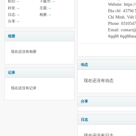
积分:
--
下载币:
--
Website: https:/
好友:
--
主题:
--
Địa chỉ: 4379d
日志:
--
相册:
--
Chí Minh, Việt
分享:
--
Phone: 031054
Email: contact
#qq88 #qq88stud
相册
现在还没有相册
动态
记录
现在还没有动态
现在还没有记录
分享
日志
现在还没有日志