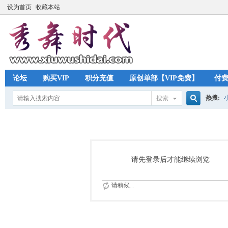
设为首页
收藏本站
论坛
购买VIP
积分充值
原创单部【VIP免费】
付
热搜:
搜索
搜
索
请先登录后才能继续浏览
请稍候...