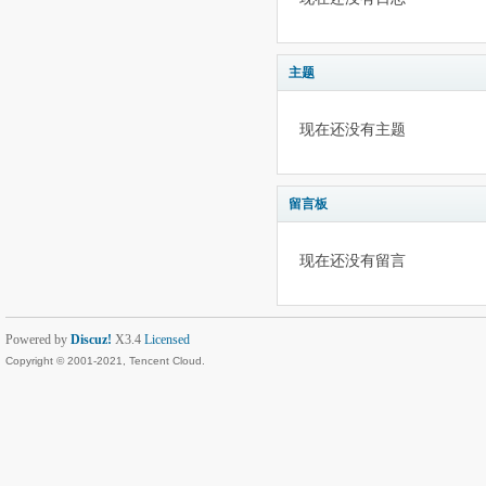
主题
现在还没有主题
留言板
现在还没有留言
Powered by
Discuz!
X3.4
Licensed
Copyright © 2001-2021, Tencent Cloud.