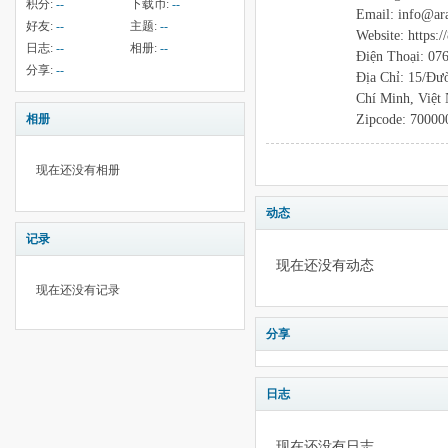
积分:
--
下载币:
--
Email: info@ar
好友:
--
主题:
--
Website: https:/
日志:
--
相册:
--
Điện Thoại: 07
分享:
--
Địa Chỉ: 15/Đư
Chí Minh, Việt
Zipcode: 70000
相册
现在还没有相册
动态
记录
现在还没有动态
现在还没有记录
分享
日志
现在还没有日志