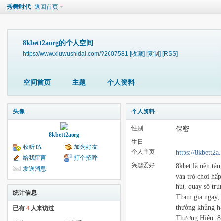
秀舞时代
返回首页
8kbett2aorg的个人空间
https://www.xiuwushidai.com/?2607581
[收藏]
[复制]
[RSS]
空间首页
主题
个人资料
头像
个人资料
性别
保密
8kbett2aorg
生日
收听TA
加为好友
个人主页
https://8kbett2a
给我留言
打个招呼
兴趣爱好
8kbet là nền tả
发送消息
vàn trò chơi hấ
hút, quay số trú
统计信息
Tham gia ngay, 
thưởng khủng h
已有
4
人来访过
Thương Hiệu: