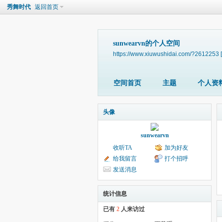
秀舞时代
返回首页
sunwearvn的个人空间
https://www.xiuwushidai.com/?2612253
空间首页
主题
个人资
头像
sunwearvn
收听TA
加为好友
给我留言
打个招呼
发送消息
统计信息
已有
2
人来访过