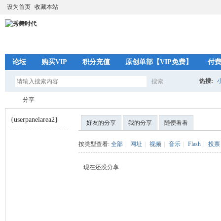
设为首页
收藏本站
论坛
购买VIP
积分充值
原创单部【VIP免费】
付
热搜:
搜索
搜
分享
{userpanelarea2}
好友的分享
我的分享
随便看看
索
秀
›
按类型查看:
全部
|
网址
|
视频
|
音乐
|
Flash
|
投票
现在还没分享