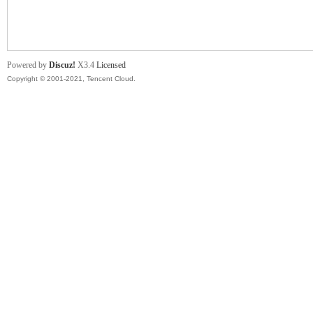
舞
Powered by
Discuz!
X3.4
Licensed
Copyright © 2001-2021, Tencent Cloud.
时
代