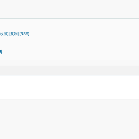
[收藏]
[复制]
[RSS]
料