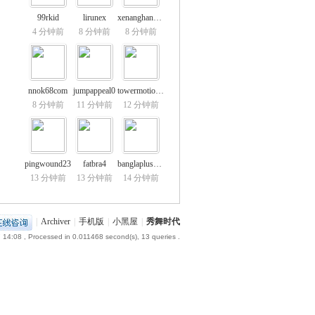
99rkid
lirunex
xenanghangcu
4 分钟前
8 分钟前
8 分钟前
nnok68com
jumpappeal0
towermotion11
8 分钟前
11 分钟前
12 分钟前
pingwound23
fatbra4
banglaplus88io
13 分钟前
13 分钟前
14 分钟前
|
Archiver
|
手机版
|
小黑屋
|
秀舞时代
 14:08
, Processed in 0.011468 second(s), 13 queries .