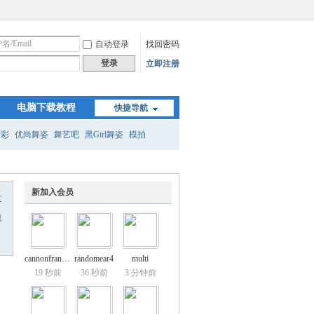
自动登录
找回密码
登录
立即注册
电脑下载教程
快捷导航
精彩
优尚舞姿
舞艺吧
黑Girl舞姿
模拍
新加入会员
友
息
cannonfrance8
randomear4
multi
19 秒前
36 秒前
3 分钟前