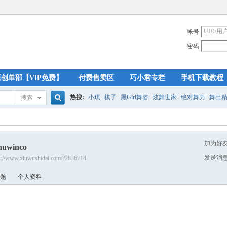
帐号
密码
原创单部【VIP免费】
付费售卖区
巧小君专栏
手机下载教程
热搜:
小琪
棋子
黑Girl舞姿
炫舞世家
绝对舞力
舞出
搜索
搜
加为好
huwinco
索
发送消
s://www.xiuwushidai.com/?2836714
题
个人资料