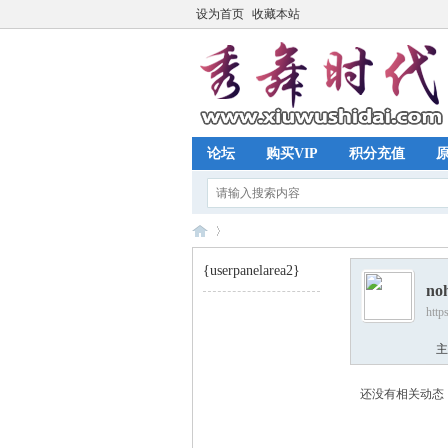
设为首页
收藏本站
论坛
购买VIP
积分充值
{userpanelarea2}
no
http
秀
›
主
还没有相关动态