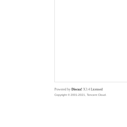
舞
时
Powered by
Discuz!
X3.4
Licensed
Copyright © 2001-2021, Tencent Cloud.