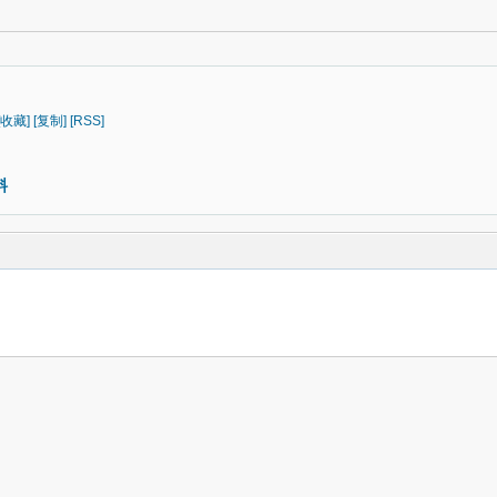
[收藏]
[复制]
[RSS]
料