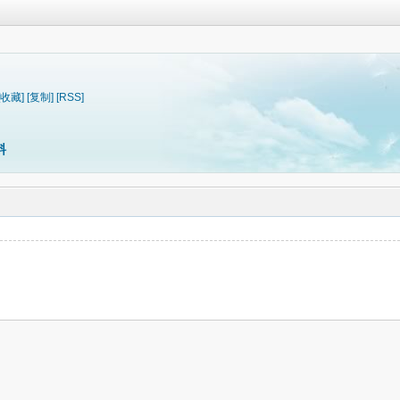
[收藏]
[复制]
[RSS]
料