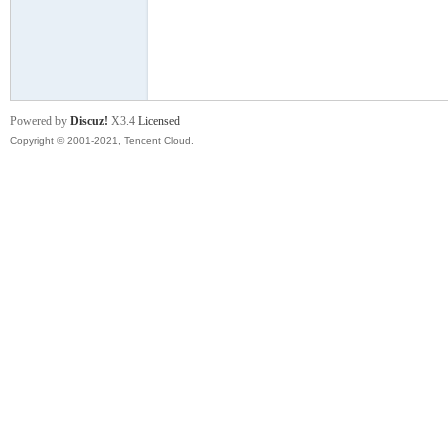
舞
Powered by
Discuz!
X3.4
Licensed
Copyright © 2001-2021, Tencent Cloud.
时