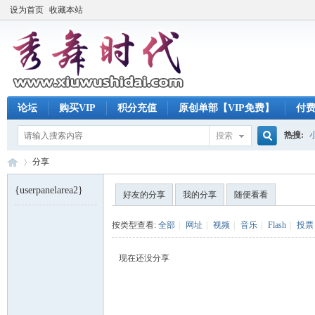
设为首页
收藏本站
论坛
购买VIP
积分充值
原创单部【VIP免费】
付
热搜:
搜索
搜
分享
{userpanelarea2}
好友的分享
我的分享
随便看看
索
秀
›
按类型查看:
全部
|
网址
|
视频
|
音乐
|
Flash
|
投票
现在还没分享