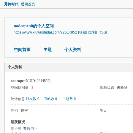
秀舞时代
返回首页
nodeopen0的个人空间
https://www.xiuwushidai.com/?2614852
[收藏]
[复制]
[RSS]
空间首页
主题
个人资料
个人资料
nodeopen0
(UID: 2614852)
空间访问量
3
邮箱状态
未验证
统计信息
好友数 0
|
回帖数 0
|
主题数 0
性别
保密
生日
-
活跃概况
用户组
普通用户