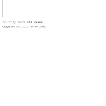
舞
Powered by
Discuz!
X3.4
Licensed
Copyright © 2001-2021, Tencent Cloud.
时
代