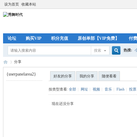
设为首页
收藏本站
论坛
购买VIP
积分充值
原创单部【VIP免费】
付
热搜:
搜索
搜
分享
{userpanelarea2}
好友的分享
我的分享
随便看看
索
秀
›
按类型查看:
全部
|
网址
|
视频
|
音乐
|
Flash
|
投票
现在还没分享