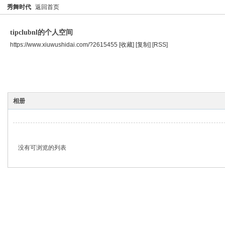
秀舞时代
返回首页
tipclubnl的个人空间
https://www.xiuwushidai.com/?2615455
[收藏]
[复制]
[RSS]
空间首页
主题
个人资料
相册
没有可浏览的列表