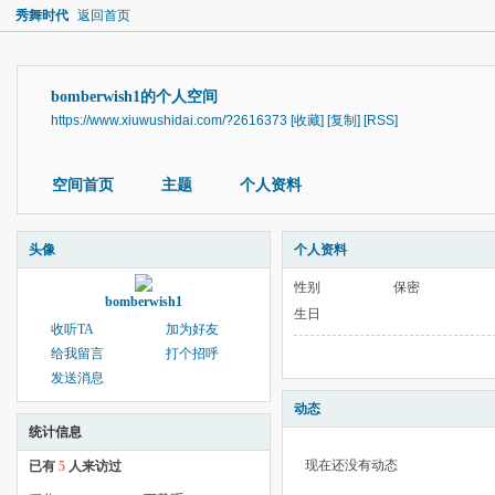
秀舞时代
返回首页
bomberwish1的个人空间
https://www.xiuwushidai.com/?2616373
[收藏]
[复制]
[RSS]
空间首页
主题
个人资料
头像
个人资料
性别
保密
bomberwish1
生日
收听TA
加为好友
给我留言
打个招呼
发送消息
动态
统计信息
现在还没有动态
已有
5
人来访过