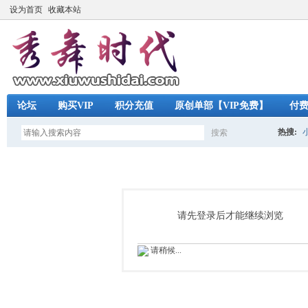
设为首页
收藏本站
论坛
购买VIP
积分充值
原创单部【VIP免费】
付
热搜:
搜索
搜
索
请先登录后才能继续浏览
请稍候...