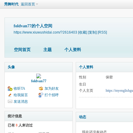
秀舞时代
返回首页
foldvan77的个人空间
https://www.xiuwushidai.com/?2616403
[收藏]
[复制]
[RSS]
空间首页
主题
个人资料
头像
个人资料
性别
保密
foldvan77
生日
收听TA
加为好友
个人主页
https://myenglishg
给我留言
打个招呼
发送消息
统计信息
动态
已有
8
人来访过
现在还没有动态